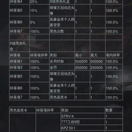
掉落项4
X级黑色礼盒
25%
1
1
100.0%
璀璨王冠动态头
掉落项5
15%
1
1
100.0%
像
富豪金库个人档
掉落项6
5%
1
1
100.0%
案背景
掉落项7
黑色点数
100%
1
1
100.0%
X级黑色礼
盒
掉落项
掉落项掉率
奖励
最小
最大
项内掉率
掉落项1
全局经验
100%
500000
500000
100.0%
掉落项3
金币
100%
250000
250000
100.0%
璀璨王冠动态头
掉落项5
100%
1
1
100.0%
像
富豪金库个人档
掉落项6
100%
1
1
100.0%
案背景
掉落项7
黑色嘉奖令
100%
1
1
100.0%
黑色嘉奖令
掉落项掉率
奖励
数量
STRV K
1
777工程II型
1
KPZ 50 t
1