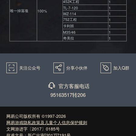
452K工程
1
TL-7-120
1
唯一掉落项
100%
WZ-114
1
752工程
1
卡利班
1
M35/46
1
奇美拉
1
򰀁
򰀂
򰀄
关注公众号
分享小伙伴
加入Q群
򰀃
官方客服电话
95163517转206
网易公司版权所有 ©1997-2026
网易游戏隐私政策及儿童个人信息保护规则
文网游进字〔2017〕0185号
批准文号：新广出审[2017]7191号