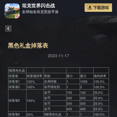
坦克世界闪击战
全球知名坦克竞技手游
《坦克
黑色礼盒掉落表
2023-11-17
世界闪
I级黑色礼盒
掉落项
掉落项掉率
奖励
最小
最大
项内掉率
掉落项1
全局经验
100%
1
1000
100.0%
掉落项2
金币强化剂
100%
1
3
100.0%
金币
100
100
25.0%
金币
200
200
25.0%
掉落项3
100%
金币
300
300
25.0%
金币
400
400
25.0%
掉落项4
II级黑色礼盒
20%
1
1
100.0%