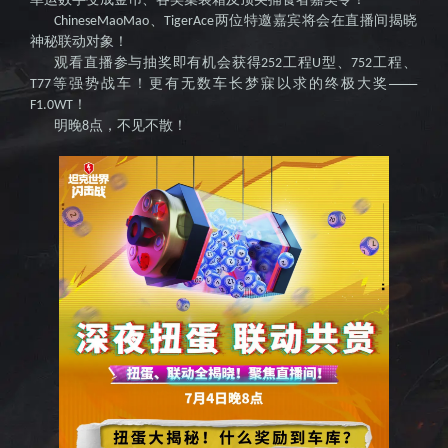
击战》
、
两位特邀嘉宾将会在直播间揭晓
ChineseMaoMao
TigerAce
神秘联动对象！
观看直播参与抽奖即有机会获得
工程
型、
工程、
252
U
752
等强势战车！更有无数车长梦寐以求的终极大奖——
T77
！
F1.0WT
明晚
点，不见不散！
8
国服官
网--全球