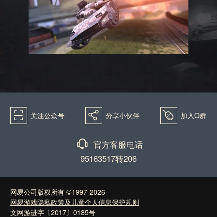
򰀁
򰀂
򰀄
关注公众号
分享小伙伴
加入Q群
򰀃
官方客服电话
95163517转206
网易公司版权所有 ©1997-2026
网易游戏隐私政策及儿童个人信息保护规则
文网游进字〔2017〕0185号