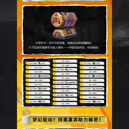
知名坦
克竞技