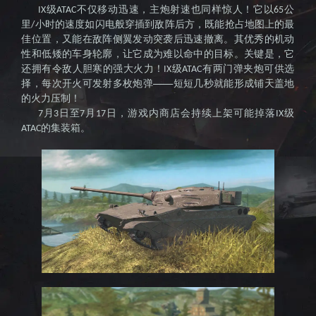
级
不仅移动迅速，主炮射速也同样惊人！它以
公
IX
ATAC
65
里
小时的速度如闪电般穿插到敌阵后方，既能抢占地图上的最
/
佳位置，又能在敌阵侧翼发动突袭后迅速撤离。其优秀的机动
性和低矮的车身轮廓，让它成为难以命中的目标。关键是，它
还拥有令敌人胆寒的强大火力！
级
有两门弹夹炮可供选
IX
ATAC
择，每次开火可发射多枚炮弹——短短几秒就能形成铺天盖地
的火力压制！
月
日至
月
日，游戏内商店会持续上架可能掉落
级
7
3
7
17
IX
的集装箱。
ATAC