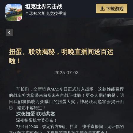
坦克世界闪击战
全球知名坦克竞技手游
《坦克
扭蛋、联动揭秘，明晚直播间送百运
啦！
2025-07-03
世界闪
车长们，全新坦克
今日正式加入战场，这款性能强悍
ATAC
的战车将为您带来前所未有的战斗体验！更令人期待的是，明
日我们将揭晓万众瞩目的扭蛋大奖，神秘联动也将会揭开面
纱，精彩不容错过！
深夜扭蛋 联动共赏
深夜扭蛋机大奖公布！
月
日
，锁定官方
站、抖音、快手直播间，见证你的
7
4
20:00
B
幸运数字变成金币、各类集装箱及顶尖捕食者嘉奖令！