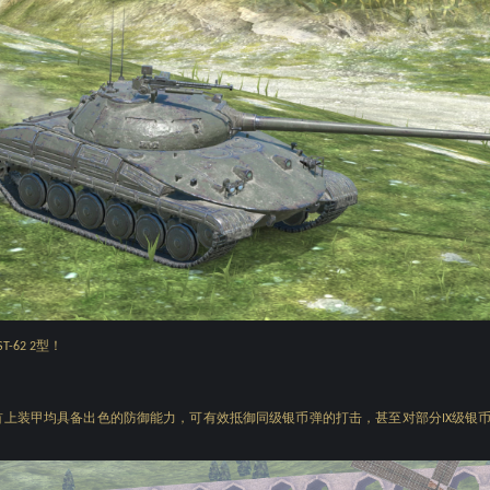
型！
ST-62 2
首上装甲均具备出色的防御能力，可有效抵御同级银币弹的打击，甚至对部分
级银
IX