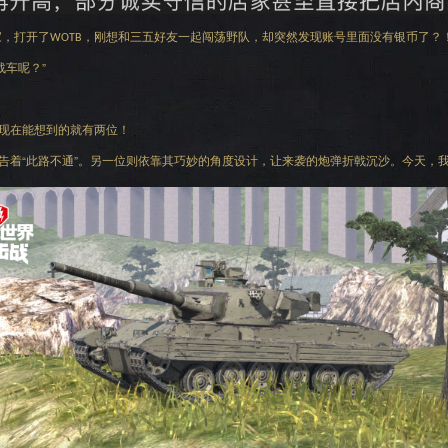
家，打开了
，刚想和三五好友一起闯荡野队，却突然发现账号里面没有银币了？
WOTB
车呢？”
玖现在能想到的就有两位！
告着“此路不通”。另一位则依靠其巧妙的角度设计，让来袭的炮弹折戟沉沙。
今天，