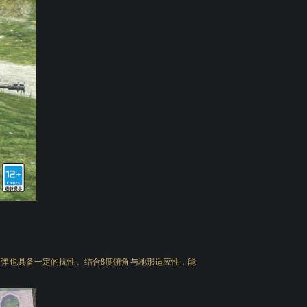
币弹也具备一定的抗性。结合
度俯角与地形适应性，能
8