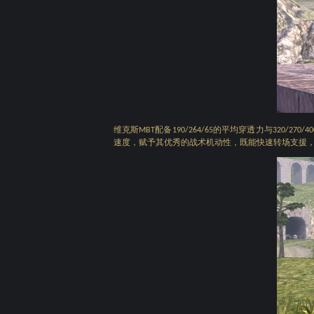
维克斯
配备
的平均穿透力与
MBT
190/264/65
320/270/40
速度，赋予其优秀的战术机动性，既能快速转场支援