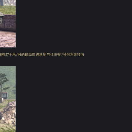
拥有
千米
时的最高前进速度与
度
秒的车体转向
57
/
45.89
/