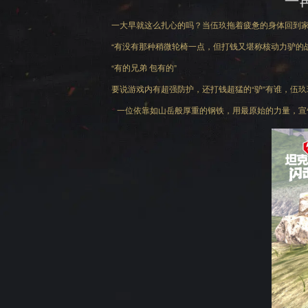
一大早就这么扎心的吗？当伍玖拖着疲惫的身体回到
“有没有那种稍微轮椅一点，但打钱又堪称核动力驴的战
“有的兄弟 包有的”
要说游戏内有超强防护，还打钱超猛的“驴”有谁，伍
一位依靠如山岳般厚重的钢铁，用最原始的力量，宣