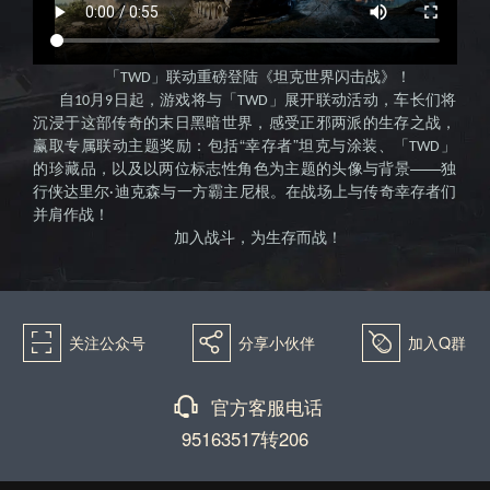
击战》
「
」联动重磅登陆《坦克世界闪击战》！
TWD
自
月
日起，游戏将与「
」展开联动活动，车长们将
10
9
TWD
沉浸于这部传奇的末日黑暗世界，感受正邪两派的生存之战，
赢取专属联动主题奖励：包括“幸存者”坦克与涂装、「
」
TWD
国服官
的珍藏品，以及以两位标志性角色为主题的头像与背景——独
行侠达里尔
迪克森与一方霸主尼根。在战场上与传奇幸存者们
·
并肩作战！
加入战斗，为生存而战！
򰀁
򰀂
򰀄
关注公众号
分享小伙伴
加入Q群
网--全球
򰀃
官方客服电话
95163517转206