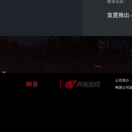
敬请见谅。
首度推出
以往的“
系”
X
分支绝对堪称
公司简介
网易公司版权