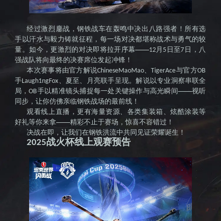
击战》
经过激烈鏖战，钢铁战车在轰鸣中决出八路强者！所有选
手以汗水与毅力铸就征程，每一场对决都堪称战术与勇气的较
量。如今，更激烈的对决即将拉开序幕——
月
日至
日，八
12
5
7
强战队将向最终的决赛席位发起冲锋！
本次赛事将由官方解说
、
与官方
ChineseMaoMao
TigerAce
OB
国服官
手
、夏至、月亮联手呈现。解说以专业洞察串联全
Laugh1ngFox
局，
手以精准镜头捕捉每一处关键操作与高光瞬间——视听
OB
同步，让你仿佛亲临钢铁战场的最前线！
观看线上直播，更有海量资源、各类集装箱、炫酷涂装等
好礼等你来拿——精彩不止于赛场，惊喜不容错过！
决战在即，让我们在钢铁洪流中共同见证荣耀诞生！
战火杯线上观赛预告
2025
网--全球