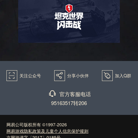
򰀁
򰀂
򰀄
关注公众号
分享小伙伴
加入Q群
򰀃
官方客服电话
95163517转206
网易公司版权所有 ©1997-2026
网易游戏隐私政策及儿童个人信息保护规则
文网游进字〔2017〕0185号