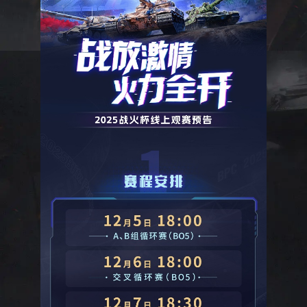
知名坦
克竞技