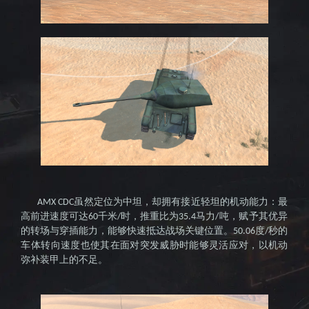
之作
虽然定位为中坦，却拥有接近轻坦的机动能力：最
AMX CDC
高前进速度可达
千米
时，推重比为
马力
吨，赋予其优异
60
/
35.4
/
的转场与穿插能力，能够快速抵达战场关键位置。
度
秒的
50.06
/
车体转向速度也使其在面对突发威胁时能够灵活应对，以机动
弥补装甲上的不足。