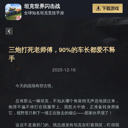
坦克世界闪击战
全球知名坦克竞技手游
《坦克
三炮打死老师傅，90%的车长都爱不释
手
2025-12-16
世界闪
今天的战场有些古怪。
总有那么一辆坦克，不知从哪个角落悄无声息地摸过来，
炮弹不偏不倚打在我履带上。我怒火中烧，正准备转身胖揍
它，视野里只剩下一缕正在散去的烟尘——那家伙早溜了！
这还不是最邪门的。我总感觉有坦克在盯着我笑，盯得我