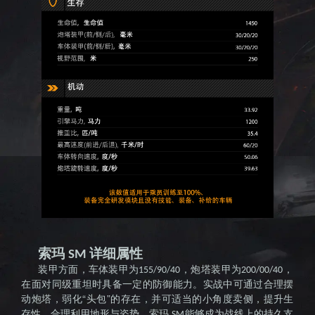
索玛
详细属性
SM
装甲方面，车体装甲为
，炮塔装甲为
，
155/90/40
200/00/40
在面对同级重坦时具备一定的防御能力。实战中可通过合理摆
动炮塔，弱化“头包”的存在，并可适当的小角度卖侧，提升生
存性。合理利用地形与姿势，索玛
能够成为战线上的持久支
SM