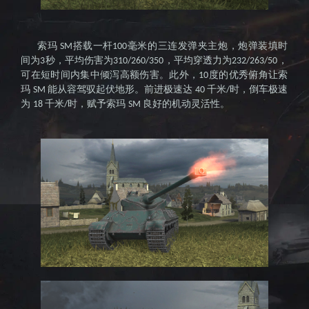
索玛
搭载一杆
毫米的三连发弹夹主炮，炮弹装填时
SM
100
间为
秒，平均伤害为
，平均穿透力为
，
3
310/260/350
232/263/50
可在短时间内集中倾泻高额伤害。此外，
度的优秀俯角让索
10
玛
能从容驾驭起伏地形。前进极速达
千米
时，倒车极速
SM
40
/
为
千米
时，赋予索玛
良好的机动灵活性。
18
/
SM