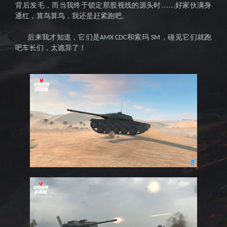
击战》
背后发毛，而当我终于锁定那股视线的源头时……好家伙满身
通红，算鸟算鸟，我还是赶紧跑吧。
后来我才知道，它们是
和索玛
，碰见它们就跑
AMX CDC
SM
吧车长们，太诡异了！
国服官
网--全球