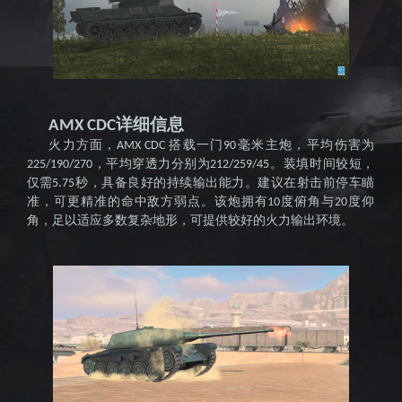
知名坦
详细信息
AMX CDC
火力方面，
搭载一门
毫米主炮，平均伤害为
AMX CDC
90
，平均穿透力分别为
。装填时间较短，
225/190/270
212/259/45
仅需
秒，具备良好的持续输出能力。建议在射击前停车瞄
5.75
准，可更精准的命中敌方弱点。该炮拥有
度俯角与
度仰
克竞技
10
20
角，足以适应多数复杂地形，可提供较好的火力输出环境。