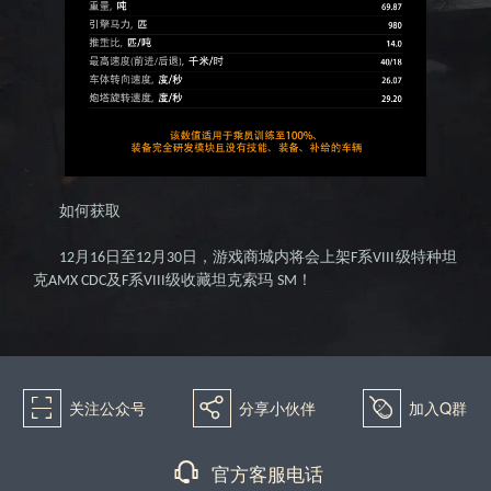
如何获取
月
日至
月
日，游戏商城内将会上架
系
级特种坦
12
16
12
30
F
VIII
克
及
系
级收藏坦克索玛
！
AMX CDC
F
VIII
SM
򰀁
򰀂
򰀄
关注公众号
分享小伙伴
加入Q群
򰀃
官方客服电话