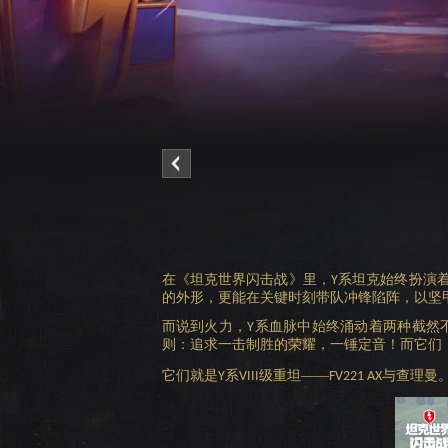
在《坦克世界闪击战》里，
系坦克始终扮演
Y
的外形，更能在关键时刻带队冲锋陷阵，以坚
而说到火力，
系血脉中始终涌动着两种截然
Y
则：追求一击制胜的荣耀，一锤定音！而它们
它们就是
系
级重坦——
与查理曼
Y
VIII
FV221 AX