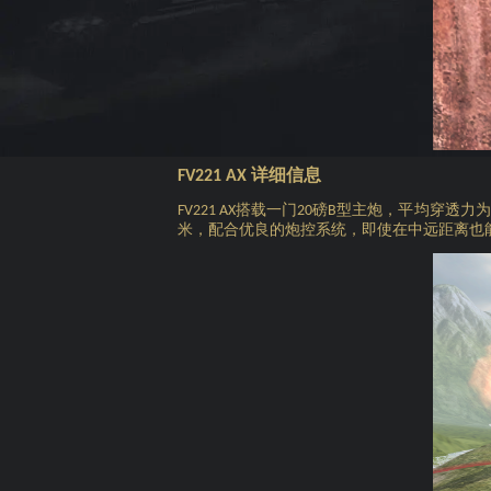
详细信息
FV221 AX
搭载一门
磅
型主炮，平均穿透力为
FV221 AX
20
B
米，配合优良的炮控系统，即使在中远距离也