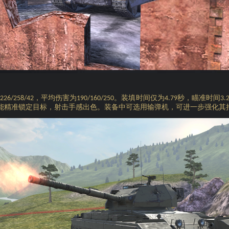
，平均伤害为
。装填时间仅为
秒，瞄准时间
226/258/42
190/160/250
4.79
3.
能精准锁定目标，射击手感出色。装备中可选用输弹机，可进一步强化其