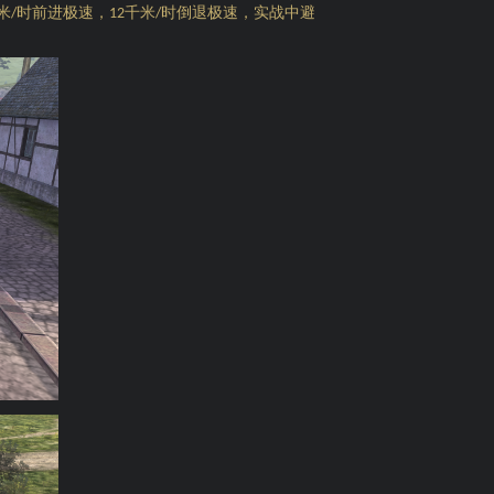
米
时前进极速，
千米
时倒退极速，实战中避
/
12
/