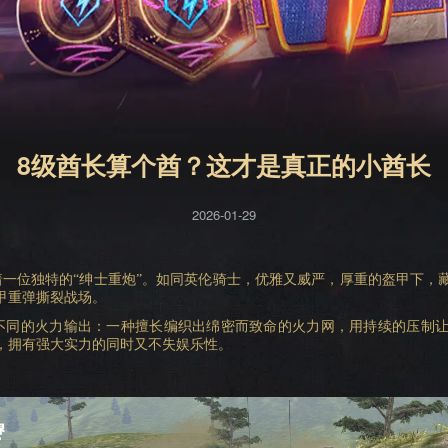
8级酋长算个酋？这才是真正的小酋长
2026-01-29
着一位独特的“绅士重炮”。如同英伦骑士，优雅又威严，厚重的盔甲下，
甲重弹撕裂战场。
不同的火力输出：一种擅长编织出绵密而致命的火力网，用持续的压制
，拥有强大实力的同时又不失娱乐性。
。