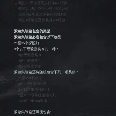
驾驶
级坦克至少获得
经验
VII
400
驾驶
级坦克至少获得
经验
VIII
500
驾驶
级坦克至少获得
经验
IX
600
驾驶
级坦克至少获得
经验
X
700
紧急集装箱包含的奖励
紧急集装箱必定包含以下物品
：
至
个探照灯
25
35
个以下经验嘉奖令的一种：
3
倍经验嘉奖令
3
倍经验嘉奖令
4
倍经验嘉奖令
5
紧急集装箱还将随机包含下列一项奖励：
至
个碎片
75
150
至
个金币强化剂
3
7
至
个银币强化剂
2
10
至
个战斗经验强化剂
2
10
金币至
金币
100
500
紧急集装箱还可能包含
: