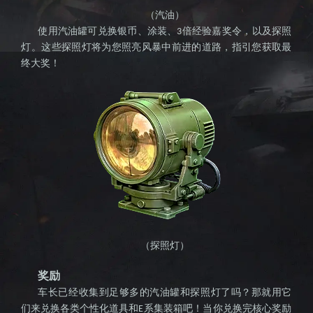
（汽油）
使用汽油罐可兑换银币、涂装、
倍经验嘉奖令，以及探照
3
知名坦
灯。这些探照灯将为您照亮风暴中前进的道路，指引您获取最
终大奖！
克竞技
（探照灯）
奖励
车长已经收集到足够多的汽油罐和探照灯了吗？那就用它
们来兑换各类个性化道具和
系集装箱吧！当你兑换完核心奖励
E