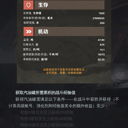
获取汽油罐所需累积的战斗经验值
获得汽油罐需满足以下条件
——在战斗中获胜并获得（不
计算高级账号、强化剂和经验嘉奖令的额外收益）至少：
驾驶
级坦克至少获得
经验
IV
220
驾驶
级坦克至少获得
经验
V
300
驾驶
级坦克至少获得
经验
VI
350