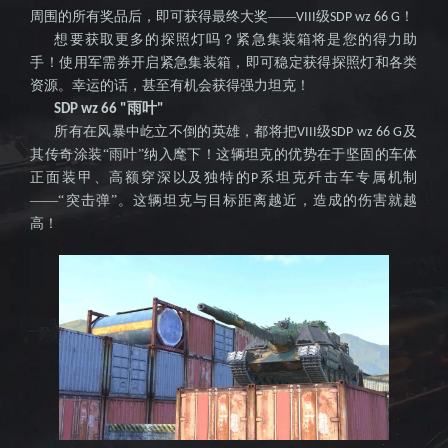
之作
周围的所有奖品后，即可获得最终大奖——
级
！
VIII
SDP wz 66 G
想要获取更多的探照灯吗？紧急集装箱将是您的得力助
手！使用军需券开启紧急集装箱，即可稳定获得探照灯和各类
资源。幸运的话，甚至有机会获得强力坦克！
雨叶
SDP wz 66 "
"
所有在风暴中屹立不倒的英雄，都将把
级
及
VIII
SDP wz 66 G
其传奇涂装“雨叶”纳入麾下！这辆坦克的优势在于坚固的车体
正面装甲、高额穿深以及独特的
系坦克歼击车专属机制
P
——“突击弹”。这辆坦克与目标距离越近，造成的伤害就越
高！