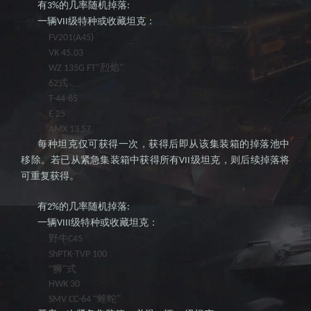
有
的几率随机掉落
3%
:
一辆
级特种或收藏坦克：
VII
FV201(A45)
VK 45.03
“烈焰”
WZ 135G FT
式
62
T-44-85
E 25
AMX 13 57
每种坦克仅可获得一次，获得后即从该集装箱的掉落池中
移除。若已从紧急集装箱中获得所有
级坦克，则后续掉落将
VII
可重复获得。
有
的几率随机掉落
2%
:
一辆
级特种或收藏坦克：
VIII
野牛
C45
ShPTK-TVP 100
“狮”式
HWK 30
“蝰蛇”
SMV CC-64