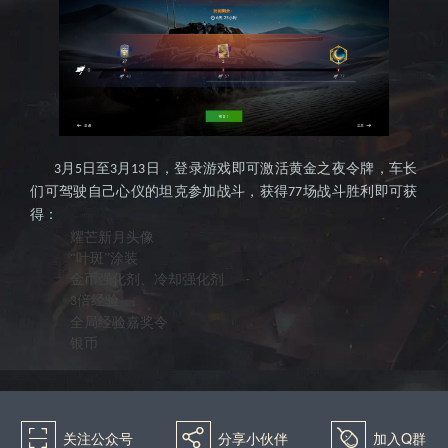
月
日至
月
日，登录游戏即可激活黄金之夜令牌，车长
3
5
3
13
们可驾驶自己心仪的坦克参加战斗，获得
场战斗胜利即可获
77
得：
耀芒新月头像
“叶斑”涂装
金币强化剂、冷却强化剂
倍经验
3
全局经验嘉奖令
银币
򰀁
򰀂
򰀄
关注公众号
分享小伙伴
加入Q群