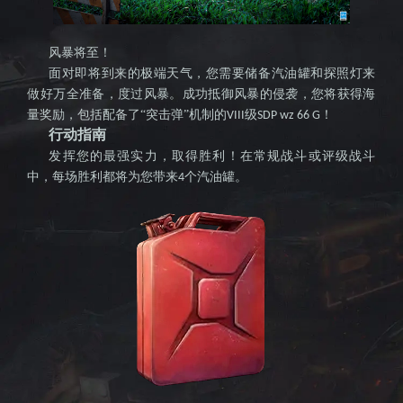
击战》
风暴将至！
面对即将到来的极端天气，您需要储备汽油罐和探照灯来
做好万全准备，度过风暴。成功抵御风暴的侵袭，您将获得海
量奖励，包括配备了
“突击弹”机制的
级
！
VIII
SDP wz 66 G
国服官
行动指南
发挥您的最强实力，取得胜利！在常规战斗或评级战斗
中，每场胜利都将为您带来
个汽油罐。
4
网--全球