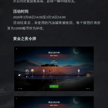
开启
次紧急集装箱，必得一辆
级坦克。
10
VII
活动时间
年
月
日
至
月
日
2026
3
06
14:00
3
16
14:00
活动结束后，未使用的汽油罐将被收回。每个探照灯将折
算为
银币作为补偿。
12000
黄金之夜令牌