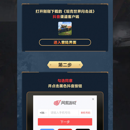
知名坦
克竞技