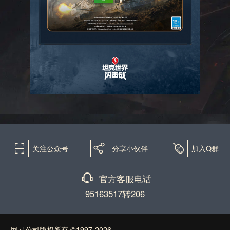
򰀁
򰀂
򰀄
关注公众号
分享小伙伴
加入Q群
򰀃
官方客服电话
95163517转206
网易公司版权所有 ©1997-2026