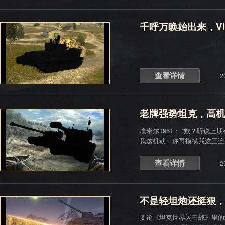
千呼万唤始出来，VI
查看详情
2
老牌强势坦克，高
埃米尔1951： “欸？听说
我这机动，你再摸摸我这三连发主炮——铁“车”三项
们！就我这条件，跟它们比划
查看详情
2
不是轻坦炮还挺狠
要论《坦克世界闪击战》里的