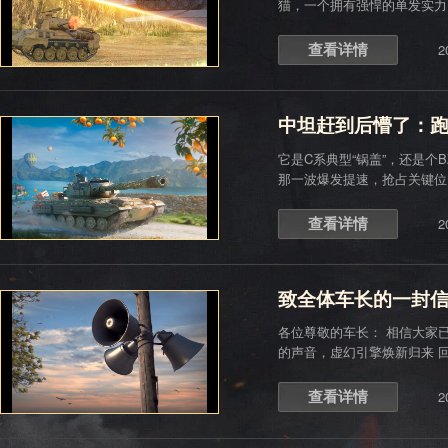
猫，一个拥有强悍的单发实力
轻松松？
查看详情
2
中坦赶到后懵了：
它是C系典型“锅盖”，还是个B
那一波爆发提速，抢占关键位
是C系IX级重坦——58同乘2号，
查看详情
2
致全体车长的一封
各位尊敬的车长： 相信大家
的声音，虚幻引擎焕新归来 
遵循“0添加”的原则，原原本
查看详情
2