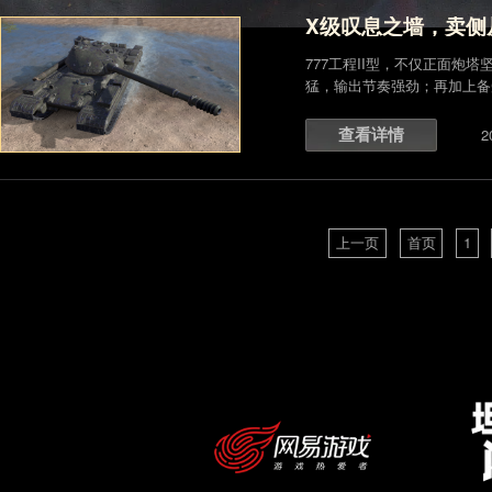
X级叹息之墙，卖侧
777工程II型，不仅正面炮
猛，输出节奏强劲；再加上备
777工程II型 详细属性 777工程
查看详情
2
上一页
首页
1