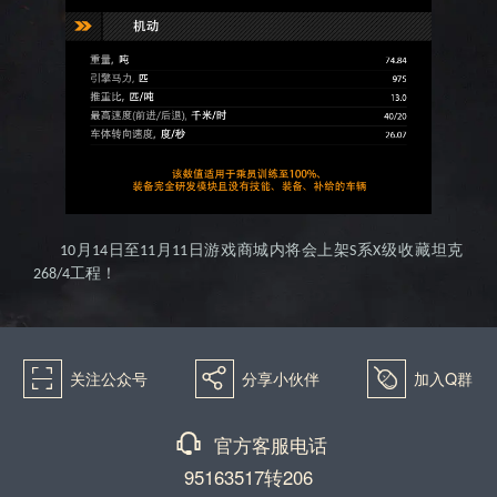
月
日至
月
日游戏商城内将会上架
系
级收藏坦克
10
14
11
11
S
X
工程！
268/4
򰀁
򰀂
򰀄
关注公众号
分享小伙伴
加入Q群
򰀃
官方客服电话
95163517转206