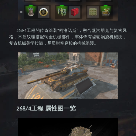
工程的传奇涂装“柯洛诺斯”，融合蒸汽朋克与复古风
268/4
格，木质纹理搭配铜金机械部件，车体饰有齿轮涡旋机械纹，
复古机械美学拉满，尽显时空穿梭的机械浪漫。
工程 属性图一览
268/4