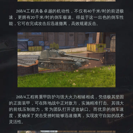
之作
工程具备卓越的机动性，不仅有
千米
时的前进极
268/4
40
/
速，更拥有
千米
时的倒车极速。得益于这一出色的倒车性
20
/
能，它可在完成攻击后迅速撤离，高效规避反击。
工程将重甲防护与强大火力相辅相成，凭借极其坚固
268/4
的正面装甲，可在阵地战中正对敌方，实施精准打击。其强大
的前线压制能力，常为团队打开进攻缺口。而优异的倒车速
度，更确保了突击受挫时能够迅速撤离，实现攻守自如的战术
灵活性。