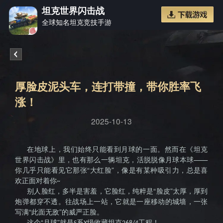
坦克世界闪击战
全球知名坦克竞技手游
《坦克
厚脸皮泥头车，连打带撞，带你胜率飞
涨！
2025-10-13
世界闪
在地球上，我们始终只能看到月球的一面。然而在《坦克
世界闪击战》里，也有那么一辆坦克，活脱脱像月球本球——
你几乎只能看见它那张“大红脸”，像是有某种吸引力，总是喜
欢正面对着你
~
别人脸红，多半是害羞，它脸红，纯粹是“脸皮”太厚，厚到
炮弹都穿不透。往战场上一站，它就是一座移动的城墙，一张
写满“此面无敌”的威严正脸。
这个“月球”就是
系
级收藏坦克
工程！