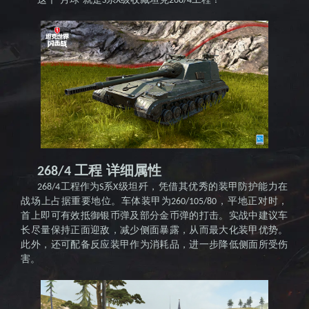
击战》
S
X
268/4
国服官
工程 详细属性
268/4
工程作为
系
级坦歼，凭借其优秀的装甲防护能力在
268/4
S
X
战场上占据重要地位。车体装甲为
，平地正对时，
260/105/80
首上即可有效抵御银币弹及部分金币弹的打击。实战中建议车
网--全球
长尽量保持正面迎敌，减少侧面暴露，从而最大化装甲优势。
此外，还可配备反应装甲作为消耗品，进一步降低侧面所受伤
害。