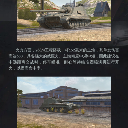
知名坦
火力方面，
工程搭载一杆
毫米的主炮，其单发伤害
268/4
152
高达
，具备强大的威慑力。主炮精度中规中矩，因此建议在
650
中远距离交战时，停车瞄准，耐心等待瞄准圈缩满再进行开
克竞技
火，以提高命中率。